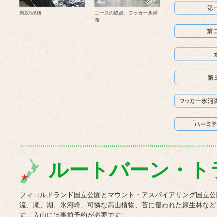
第2の吊橋
コースの終点、フッカー氷河
湖
ルートバーン・ト
フィヨルドランド国立公園とマウント・アスパイアリング国立公
流、滝、湖、氷河峰、可憐な高山植物、苔に覆われた原生林など
す。入山には事前予約が必要です。