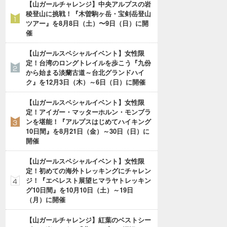
【山ガールチャレンジ】中央アルプスの岩
稜登山に挑戦！『木曽駒ヶ岳・宝剣岳登山
ツアー』を8月8日（土）〜9日（日）に開
催
【山ガールスペシャルイベント】女性限
定！台湾のロングトレイルを歩こう『九份
から始まる淡蘭古道～台北グランドハイ
ク』を12月3日（木）～6日（日）に開催
【山ガールスペシャルイベント】女性限
定！アイガー・マッターホルン・モンブラ
ンを堪能！『アルプスはじめてハイキング
10日間』を8月21日（金）～30日（日）に
開催
【山ガールスペシャルイベント】女性限
定！初めての海外トレッキングにチャレン
ジ！『エベレスト展望ヒマラヤトレッキン
グ10日間』を10月10日（土）～19日
（月）に開催
【山ガールチャレンジ】紅葉のベストシー