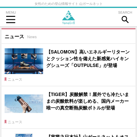
女性のための登山情報サイト 山ガールネット
ニュース
News
【SALOMON】高いエネルギーリターン
とクッション性を備えた新感覚ハイキン
グシューズ「OUTPULSE」が登場
ニュース
【TIGER】炭酸解禁！屋外でも冷たいま
まの炭酸飲料が楽しめる、国内メーカー
唯一の真空断熱炭酸ボトルが登場
ニュース
【実業之日本社】山ガールネットもオス