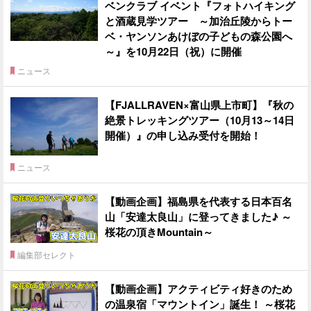
ベンクラブ イベント『フォトハイキング
と酒蔵見学ツアー ～加治丘陵からトー
ベ・ヤンソンあけぼの子どもの森公園へ
～』を10月22日（祝）に開催
ニュース
【FJALLRAVEN×富山県上市町】『秋の
絶景トレッキングツアー（10月13～14日
開催）』の申し込み受付を開始！
ニュース
【動画企画】福島県を代表する日本百名
山「安達太良山」に登ってきました♪ ～
桜花の頂きMountain～
編集部セレクト
【動画企画】アクティビティ好きのため
の温泉宿「マウントイン」誕生！ ～桜花