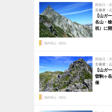
開催日：2
主催者：
【山ガー
名山・槍
祝）に開
国内登山（宿泊）
開催日：2
主催者：
【山ガー
曽駒ヶ岳
催
国内登山（宿泊）