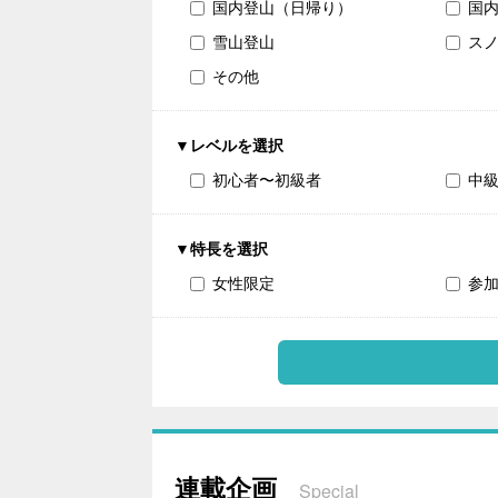
国内登山（日帰り）
国
雪山登山
ス
その他
▼レベルを選択
初心者〜初級者
中
▼特長を選択
女性限定
参
連載企画
Special