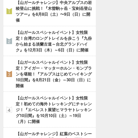
【山ガールチャレンジ】中央アルプスの岩
稜登山に挑戦！『木曽駒ヶ岳・宝剣岳登山
ツアー』を8月8日（土）〜9日（日）に開
催
【山ガールスペシャルイベント】女性限
定！台湾のロングトレイルを歩こう『九份
から始まる淡蘭古道～台北グランドハイ
ク』を12月3日（木）～6日（日）に開催
【山ガールスペシャルイベント】女性限
定！アイガー・マッターホルン・モンブラ
ンを堪能！『アルプスはじめてハイキング
10日間』を8月21日（金）～30日（日）に
開催
【山ガールスペシャルイベント】女性限
定！初めての海外トレッキングにチャレン
ジ！『エベレスト展望ヒマラヤトレッキン
グ10日間』を10月10日（土）～19日
（月）に開催
【山ガールチャレンジ】紅葉のベストシー