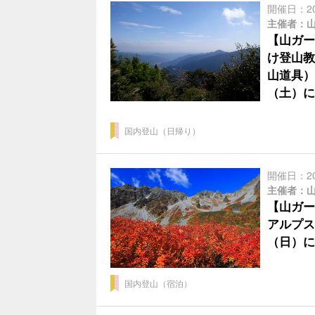
開催日：2
主催者：
【山ガー
け登山教
山道具）
（土）に
国内登山（日帰り）
開催日：2
主催者：
【山ガー
アルプス
（日）に
国内登山（宿泊）