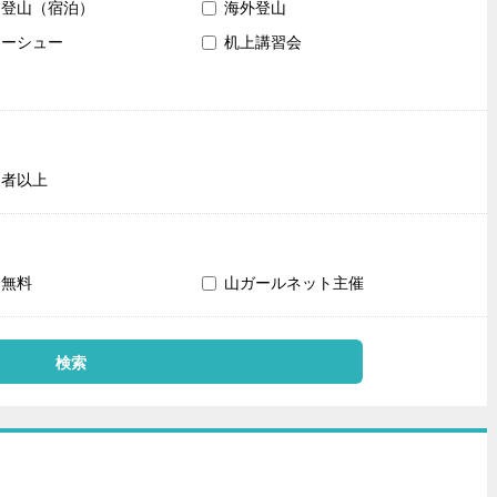
内登山（宿泊）
海外登山
ノーシュー
机上講習会
級者以上
加無料
山ガールネット主催
検索