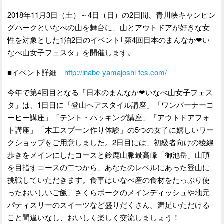
2018年11月3日（土）～4日（日）の2日間、青川峡キャンピン
グパークといなべの山を舞台に、山とアウトドアが好きな女
性を対象とした1泊2日のイベント｢第4回日本のまんなか❤い
なべ山女子フェスタ」を開催します。
■イベント詳細
http://inabe-yamajoshi-fes.com/
今年で第4回目となる「日本のまんなか❤いなべ山女子フェス
タ」は、1日目に「登山ヘアスタイル講座」「ワンバーナーコ
ーヒー講座」「テント・パッキング講座」「アウトドアフォ
ト講座」「木工スプーン作り体験」の5つの女子に嬉しいワー
クショップをご用意しました。2日目には、初級者向けの稜線
歩きをメインにしたコースと鈴鹿山脈最高峰「御池岳」山頂
を目指すコースの二つから、あなたのレベルにあった登山に
挑戦していただきます。食事はいなべ産の食材をたっぷり使
ったおいしいご飯、さくらポークのメインディッシュや地元
パティスリーのスイーツなど盛りだくさん。満足いただける
こと間違いなし、おいしく楽しく交流しましょう！