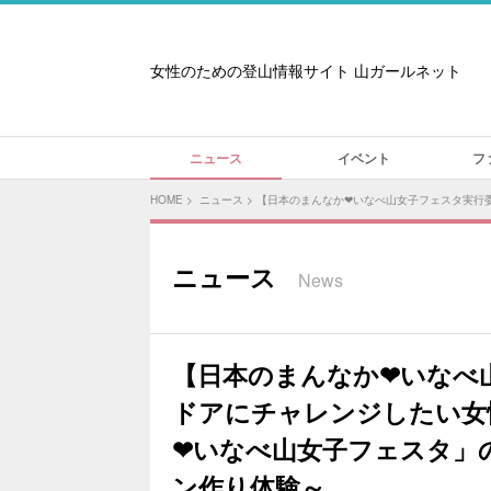
女性のための登山情報サイト 山ガールネット
ニュース
イベント
フ
HOME
>
ニュース
>
【日本のまんなか❤いなべ山女子フェスタ実行
ニュース
News
【日本のまんなか❤いなべ
ドアにチャレンジしたい女
❤いなべ山女子フェスタ」
ン作り体験～