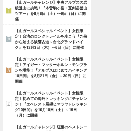
【山ガールチャレンジ】中央アルプスの岩
稜登山に挑戦！『木曽駒ヶ岳・宝剣岳登山
ツアー』を8月8日（土）〜9日（日）に開
催
【山ガールスペシャルイベント】女性限
定！台湾のロングトレイルを歩こう『九份
から始まる淡蘭古道～台北グランドハイ
ク』を12月3日（木）～6日（日）に開催
【山ガールスペシャルイベント】女性限
定！アイガー・マッターホルン・モンブラ
ンを堪能！『アルプスはじめてハイキング
10日間』を8月21日（金）～30日（日）に
開催
【山ガールスペシャルイベント】女性限
定！初めての海外トレッキングにチャレン
ジ！『エベレスト展望ヒマラヤトレッキン
グ10日間』を10月10日（土）～19日
（月）に開催
【山ガールチャレンジ】紅葉のベストシー