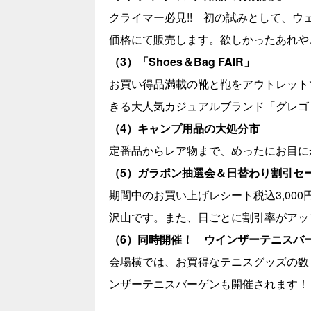
クライマー必見!! 初の試みとして、
価格にて販売します。欲しかったあれや
（3）「Shoes＆Bag FAIR」
お買い得品満載の靴と鞄をアウトレット
きる大人気カジュアルブランド「グレゴリ
（4）キャンプ用品の大処分市
定番品からレア物まで、めったにお目に
（5）ガラポン抽選会＆日替わり割引セ
期間中のお買い上げレシート税込3,00
沢山です。また、日ごとに割引率がアッ
（6）同時開催！ ウインザーテニスバ
会場横では、お買得なテニスグッズの数
ンザーテニスバーゲンも開催されます！