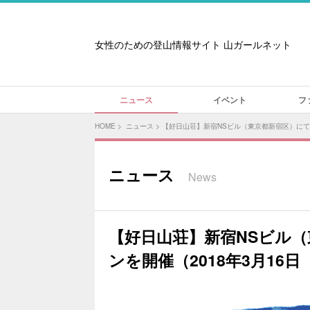
女性のための登山情報サイト 山ガールネット
ニュース
イベント
フ
HOME
>
ニュース
>
【好日山荘】新宿NSビル（東京都新宿区）にてス
ニュース
News
【好日山荘】新宿NSビル
ンを開催（2018年3月16