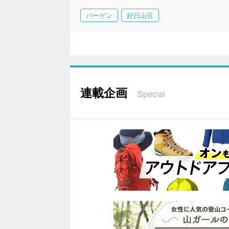
バーゲン
好日山荘
連載企画
Special