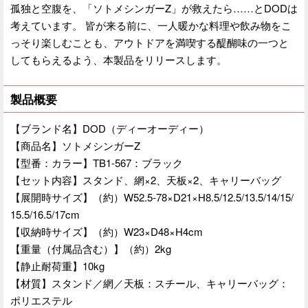
孤独と空腹を、「ソトメシンガーZ」が救えたら……とDODは
考えています。 皆が来る前に、一人暖かな料理や飲み物をこ
っそり楽しむことも、アウトドアを満喫する醍醐味の一つと
してもらえるよう、本製品をリリースします。
製品概要
【ブランド名】DOD（ディーオーディー）
【商品名】ソトメシンガーZ
【型番：カラー】TB1-567：ブラック
【セット内容】スタンド、網×2、天板×2、キャリーバッグ
【展開時サイズ】（約）W52.5-78×D21×H8.5/12.5/13.5/14/15/
15.5/16.5/17cm
【収納時サイズ】（約）W23×D48×H4cm
【重量（付属品含む）】（約）2kg
【静止耐荷重】10kg
【材質】スタンド／網／天板：スチール、キャリーバッグ：
ポリエステル