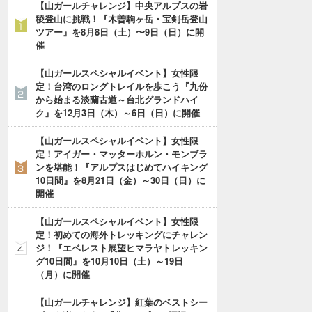
【山ガールチャレンジ】中央アルプスの岩
稜登山に挑戦！『木曽駒ヶ岳・宝剣岳登山
ツアー』を8月8日（土）〜9日（日）に開
催
【山ガールスペシャルイベント】女性限
定！台湾のロングトレイルを歩こう『九份
から始まる淡蘭古道～台北グランドハイ
ク』を12月3日（木）～6日（日）に開催
【山ガールスペシャルイベント】女性限
定！アイガー・マッターホルン・モンブラ
ンを堪能！『アルプスはじめてハイキング
10日間』を8月21日（金）～30日（日）に
開催
【山ガールスペシャルイベント】女性限
定！初めての海外トレッキングにチャレン
ジ！『エベレスト展望ヒマラヤトレッキン
グ10日間』を10月10日（土）～19日
（月）に開催
【山ガールチャレンジ】紅葉のベストシー