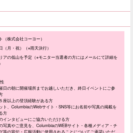
ト（株式会社コーヨー）
30日（月・祝）（※雨天決行）
リアの低山を予定（※モニター当選者の方にはメールにて詳細を
）
女性
催日の朝に開催場所までお越しいただき、終日イベントにご参
方
５座以上の登頂経験がある方
ト、ColumbiaのWebサイト・SNS等にお名前や写真の掲載を
る方
のインタビューにご協力いただける方
写真やご意見を、ColumbiaのWEBサイト・各種メディア・チ
グ等の宣伝・広報活動に使用されることについてご承諾いただ