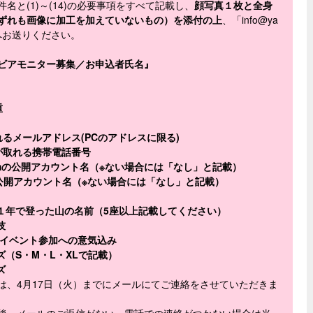
名と(1)～(14)の必要事項をすべて記載し、
顔写真１枚と全身
ずれも画像に加工を加えていないもの）を添付の上
、「info@ya
et」へお送りください。
ビアモニター募集／お申込者氏名』
重
取れるメールアドレス(PCのアドレスに限る)
絡が取れる携帯電話番号
tagramの公開アカウント名（※ない場合には「なし」と記載）
tterの公開アカウント名（※ない場合には「なし」と記載）
直近１年で登った山の名前（5座以上記載してください）
技
R・イベント参加への意気込み
イズ（S・M・L・XLで記載）
ズ
は、4月17日（火）までにメールにてご連絡をさせていただきま
後、メールのご返信がない、電話での連絡がつかない場合は当