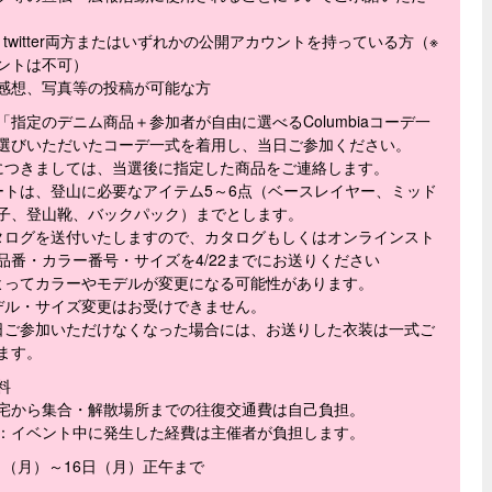
ram、twitter両方またはいずれかの公開アカウントを持っている方（※
ントは不可）
へ感想、写真等の投稿が可能な方
「指定のデニム商品＋参加者が自由に選べるColumbiaコーデ一
選びいただいたコーデ一式を着用し、当日ご参加ください。
につきましては、当選後に指定した商品をご連絡します。
ートは、登山に必要なアイテム5～6点（ベースレイヤー、ミッド
子、登山靴、バックパック）までとします。
タログを送付いたしますので、カタログもしくはオンラインスト
品番・カラー番号・サイズを4/22までにお送りください
よってカラーやモデルが変更になる可能性があります。
デル・サイズ変更はお受けできません。
日ご参加いただけなくなった場合には、お送りした衣装は一式ご
ます。
料
宅から集合・解散場所までの往復交通費は自己負担。
：イベント中に発生した経費は主催者が負担します。
9日（月）～16日（月）正午まで