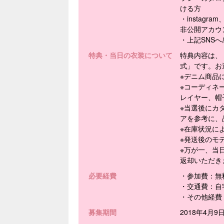
ける方
・instag
非公開アカウ
・上記SNS
特典・当日の衣装について
特典内容は、
式」です。お
※デニム商品
※コーディネ
レイヤー、帽
※当選後にカ
アを参考に、
※在庫状況に
※発送後のモ
※万が一、当
返却いただき
必要経費
・参加費：無
・交通費：自
・その他経費
募集期間
2018年4月