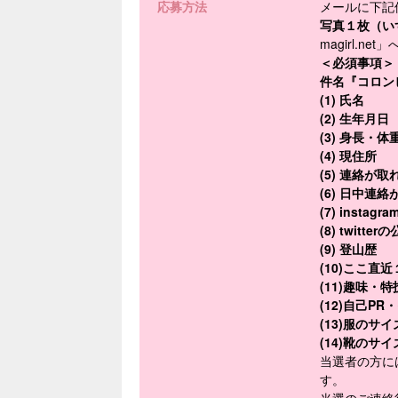
応募方法
メールに下記件
写真１枚（い
magirl.n
＜必須事項＞
件名『コロン
(1) 氏名
(2) 生年月日
(3) 身長・体
(4) 現住所
(5) 連絡が
(6) 日中連
(7) ins
(8) twi
(9) 登山歴
(10)ここ
(11)趣味・特
(12)自己P
(13)服のサ
(14)靴のサイ
当選者の方に
す。
当選のご連絡