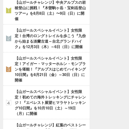
【山ガールチャレンジ】中央アルプスの岩
稜登山に挑戦！『木曽駒ヶ岳・宝剣岳登山
ツアー』を8月8日（土）〜9日（日）に開
催
【山ガールスペシャルイベント】女性限
定！台湾のロングトレイルを歩こう『九份
から始まる淡蘭古道～台北グランドハイ
ク』を12月3日（木）～6日（日）に開催
【山ガールスペシャルイベント】女性限
定！アイガー・マッターホルン・モンブラ
ンを堪能！『アルプスはじめてハイキング
10日間』を8月21日（金）～30日（日）に
開催
【山ガールスペシャルイベント】女性限
定！初めての海外トレッキングにチャレン
ジ！『エベレスト展望ヒマラヤトレッキン
グ10日間』を10月10日（土）～19日
（月）に開催
【山ガールチャレンジ】紅葉のベストシー