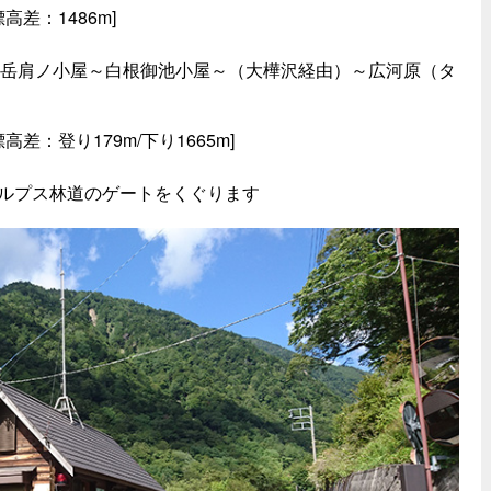
高差：1486m]
～北岳肩ノ小屋～白根御池小屋～（大樺沢経由）～広河原（タ
差：登り179m/下り1665m]
ルプス林道のゲートをくぐります