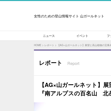
女性のための登山情報サイト 山ガールネット
ニュース
イベント
フ
HOME
>
レポート
>
【AG×山ガールネット】展望と高山植物の宝庫
レポート
Report
【AG×山ガールネット】展
『南アルプスの百名山 北