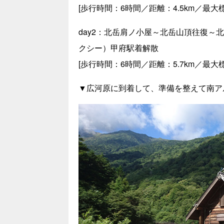
[歩行時間：6時間／距離：4.5km／最大標
day2：北岳肩ノ小屋～北岳山頂往復
クシー）甲府駅着解散
[歩行時間：6時間／距離：5.7km／最大標高
▼広河原に到着して、準備を整えて南ア