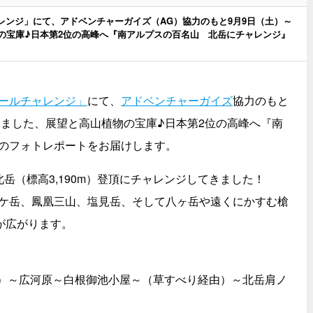
レンジ」にて、アドベンチャーガイズ（AG）協力のもと9月9日（土）～
の宝庫♪日本第2位の高峰へ『南アルプスの百名山 北岳にチャレンジ』
ールチャレンジ」
にて、
アドベンチャーガイズ
協力のもと
しました、展望と高山植物の宝庫♪日本第2位の高峰へ『南
のフォトレポートをお届けします。
岳（標高3,190m）登頂にチャレンジしてきました！
ケ岳、鳳凰三山、塩見岳、そして八ヶ岳や遠くにかすむ槍
が広がります。
移動）～広河原～白根御池小屋～（草すべり経由）～北岳肩ノ