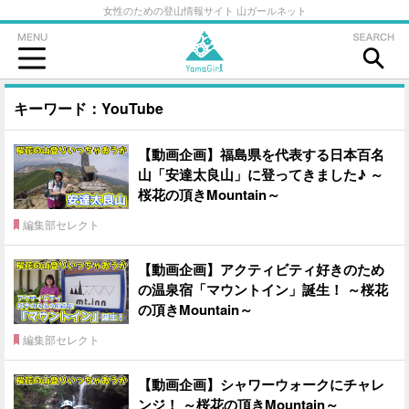
女性のための登山情報サイト 山ガールネット
キーワード：YouTube
【動画企画】福島県を代表する日本百名
山「安達太良山」に登ってきました♪ ～
桜花の頂きMountain～
編集部セレクト
【動画企画】アクティビティ好きのため
の温泉宿「マウントイン」誕生！ ～桜花
の頂きMountain～
編集部セレクト
【動画企画】シャワーウォークにチャレ
ンジ！ ～桜花の頂きMountain～