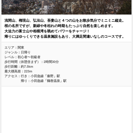
浅間山、権現山、弘法山、吾妻山と４つの山をお散歩気分でミニミニ縦走。
桜の名所ですが、新緑や冬枯れの時期もたっぷり自然を楽しめます。
大迫力の富士山や相模湾を眺めてパワーをチャージ！
帰りにはゆっくりできる温泉施設もあり、大満足間違いなしのコースです。
エリア：
関東
ジャンル：
日帰り
レベル：
初心者〜初級者
歩行時間（休憩含まず）：
2時間30分
歩行距離：
約7.5km
最大標高差：
223m
アクセス：
行き：小田急線「秦野」駅
帰り：小田急線「鶴巻温泉」駅