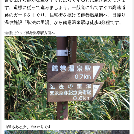
す。道標に従って進みましょう。一般道に出てすぐの高速道
路のガードをくぐり、住宅街を抜けて鶴巻温泉街へ。日帰り
温泉施設「弘法の里湯」から鶴巻温泉駅は徒歩3分程です。
道標に沿って鶴巻温泉駅方面へ
山道もあと少しで終わりです