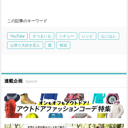
この記事のキーワード
YouTube
さつまいも
シチュー
レシピ
山ごはん
山登り大好き芸人
栗
桜花
連載企画
Special