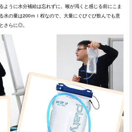
るように水分補給は忘れずに。喉が渇くと感じる前にこま
る水の量は200ｍｌ程なので、大量にぐびぐび飲んでも意
とさらに◎。