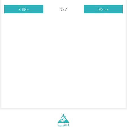
< 前へ
3 / 7
次へ >