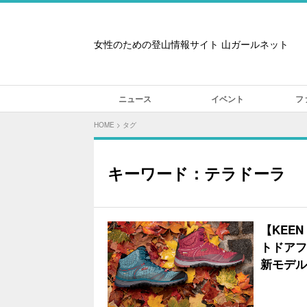
女性のための登山情報サイト 山ガールネット
ニュース
イベント
フ
HOME
>
タグ
キーワード：テラドーラ
【KEE
トドアフ
新モデル