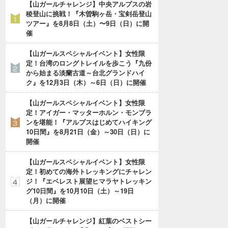
【山ガールチャレンジ】中央アルプスの岩
稜登山に挑戦！『木曽駒ヶ岳・宝剣岳登山
ツアー』を8月8日（土）〜9日（日）に開
催
【山ガールスペシャルイベント】女性限
定！台湾のロングトレイルを歩こう『九份
から始まる淡蘭古道～台北グランドハイ
ク』を12月3日（木）～6日（日）に開催
【山ガールスペシャルイベント】女性限
定！アイガー・マッターホルン・モンブラ
ンを堪能！『アルプスはじめてハイキング
10日間』を8月21日（金）～30日（日）に
開催
【山ガールスペシャルイベント】女性限
定！初めての海外トレッキングにチャレン
ジ！『エベレスト展望ヒマラヤトレッキン
グ10日間』を10月10日（土）～19日
（月）に開催
【山ガールチャレンジ】紅葉のベストシー