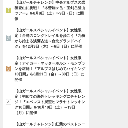
【山ガールチャレンジ】中央アルプスの岩
稜登山に挑戦！『木曽駒ヶ岳・宝剣岳登山
ツアー』を8月8日（土）〜9日（日）に開
催
【山ガールスペシャルイベント】女性限
定！台湾のロングトレイルを歩こう『九份
から始まる淡蘭古道～台北グランドハイ
ク』を12月3日（木）～6日（日）に開催
【山ガールスペシャルイベント】女性限
定！アイガー・マッターホルン・モンブラ
ンを堪能！『アルプスはじめてハイキング
10日間』を8月21日（金）～30日（日）に
開催
【山ガールスペシャルイベント】女性限
定！初めての海外トレッキングにチャレン
ジ！『エベレスト展望ヒマラヤトレッキン
グ10日間』を10月10日（土）～19日
（月）に開催
【山ガールチャレンジ】紅葉のベストシー