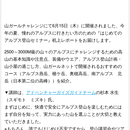
山ガールチャレンジにて6月15日（木）に開催されました、今
年の夏、憧れのアルプスに行きたい方のための『はじめての
アルプス登山セミナー』机上レポートをお届けします。
2500～3000M級の山々のアルプスにチャレンジするための高
山の基本知識や注意点、装備やウエア、アルプス登山計画・
山小屋の過ごし方、山ガールネットで開催されるおすすめの
コース（アルプス燕岳、槍ケ岳、奥穂高岳、南アルプス 北
岳（日本第二位の高峰））を紹介。
▼講師は、
アドベンチャーガイズガイドチーム
の杉本 水生
（スギモト ミズキ）氏。
まずはじめに、快適で安全にアルプス登山を楽しむためには
まず自分を知って、実力にあった山を選ぶことが大切と教え
ていただきました。
※もちろん、誰でもはじめは不安ですから、登山講習会やツア