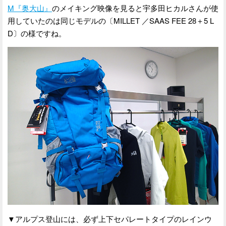
M『奥大山』
のメイキング映像を見ると宇多田ヒカルさんが使
用していたのは同じモデルの〔MILLET ／SAAS FEE 28＋5 L
D〕の様ですね。
▼アルプス登山には、必ず上下セパレートタイプのレインウ