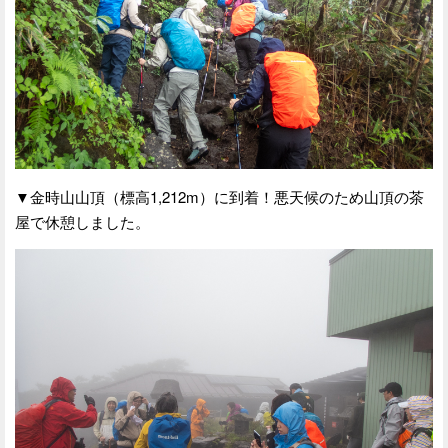
▼金時山山頂（標高1,212m）に到着！悪天候のため山頂の茶
屋で休憩しました。