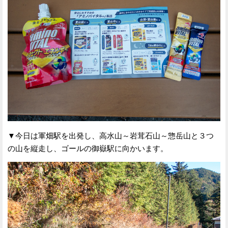
▼今日は軍畑駅を出発し、高水山～岩茸石山～惣岳山と３つ
の山を縦走し、ゴールの御嶽駅に向かいます。