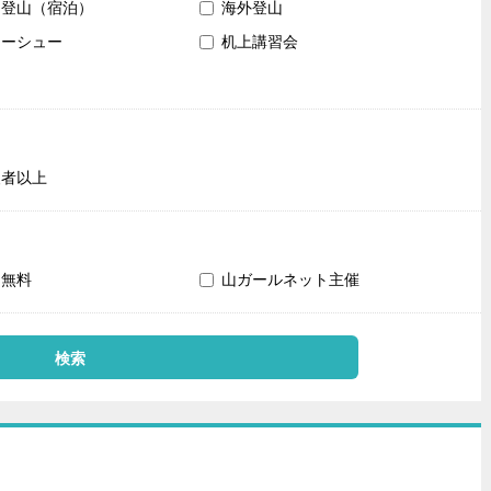
内登山（宿泊）
海外登山
ノーシュー
机上講習会
級者以上
加無料
山ガールネット主催
検索