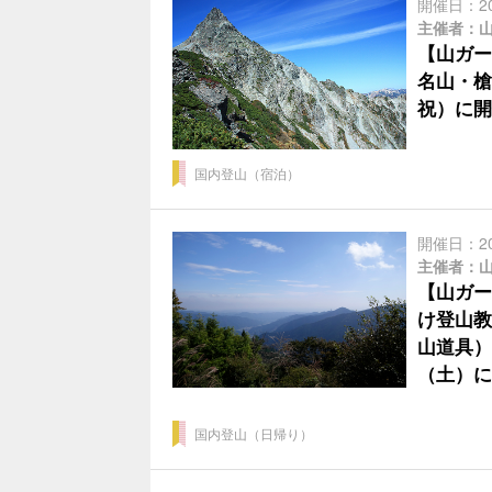
開催日：2
主催者：
【山ガー
名山・槍
祝）に開
国内登山（宿泊）
開催日：2
主催者：
【山ガー
け登山教
山道具）
（土）に
国内登山（日帰り）