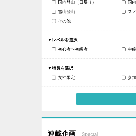
国内登山（日帰り）
国
雪山登山
ス
その他
▼レベルを選択
初心者〜初級者
中
▼特長を選択
女性限定
参
連載企画
Special