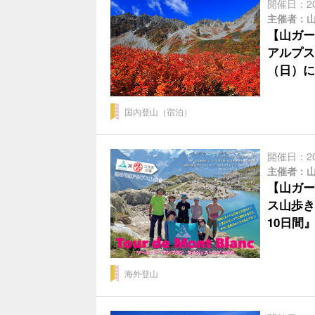
開催日：2
主催者：
【山ガー
アルプス
（日）に
国内登山（宿泊）
開催日：2
主催者：
【山ガー
ス山歩き
10日間
海外登山