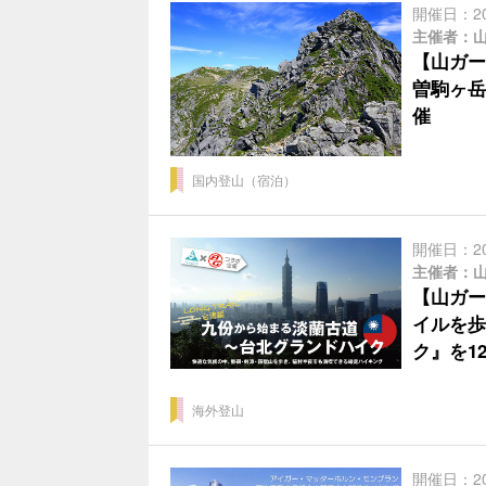
開催日：2
主催者：
【山ガー
曽駒ヶ岳
催
国内登山（宿泊）
開催日：2
主催者：
【山ガー
イルを歩
ク』を1
海外登山
開催日：2