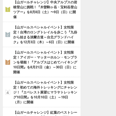
【山ガールチャレンジ】中央アルプスの岩
稜登山に挑戦！『木曽駒ヶ岳・宝剣岳登山
ツアー』を8月8日（土）〜9日（日）に開
催
【山ガールスペシャルイベント】女性限
定！台湾のロングトレイルを歩こう『九份
から始まる淡蘭古道～台北グランドハイ
ク』を12月3日（木）～6日（日）に開催
【山ガールスペシャルイベント】女性限
定！アイガー・マッターホルン・モンブラ
ンを堪能！『アルプスはじめてハイキング
10日間』を8月21日（金）～30日（日）に
開催
【山ガールスペシャルイベント】女性限
定！初めての海外トレッキングにチャレン
ジ！『エベレスト展望ヒマラヤトレッキン
グ10日間』を10月10日（土）～19日
（月）に開催
【山ガールチャレンジ】紅葉のベストシー