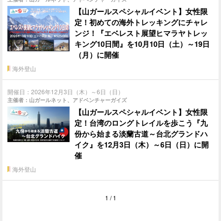
【山ガールスペシャルイベント】女性限
定！初めての海外トレッキングにチャレ
ンジ！『エベレスト展望ヒマラヤトレッ
キング10日間』を10月10日（土）～19日
（月）に開催
海外登山
開催日：2026年12月3日（木）～6日（日）
主催者：山ガールネット、アドベンチャーガイズ
【山ガールスペシャルイベント】女性限
定！台湾のロングトレイルを歩こう『九
份から始まる淡蘭古道～台北グランドハ
イク』を12月3日（木）～6日（日）に開
催
海外登山
1 / 1