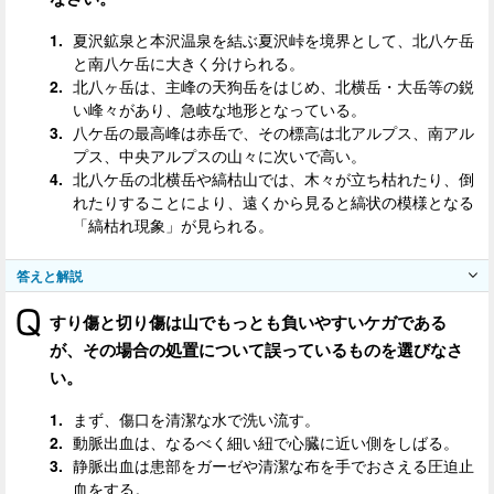
夏沢鉱泉と本沢温泉を結ぶ夏沢峠を境界として、北八ケ岳
と南八ケ岳に大きく分けられる。
北八ヶ岳は、主峰の天狗岳をはじめ、北横岳・大岳等の鋭
い峰々があり、急岐な地形となっている。
八ケ岳の最高峰は赤岳で、その標高は北アルプス、南アル
プス、中央アルプスの山々に次いで高い。
北八ケ岳の北横岳や縞枯山では、木々が立ち枯れたり、倒
れたりすることにより、遠くから見ると縞状の模様となる
「縞枯れ現象」が見られる。
答えと解説
すり傷と切り傷は山でもっとも負いやすいケガである
が、その場合の処置について誤っているものを選びなさ
い。
まず、傷口を清潔な水で洗い流す。
動脈出血は、なるべく細い紐で心臓に近い側をしばる。
静脈出血は患部をガーゼや清潔な布を手でおさえる圧迫止
血をする。