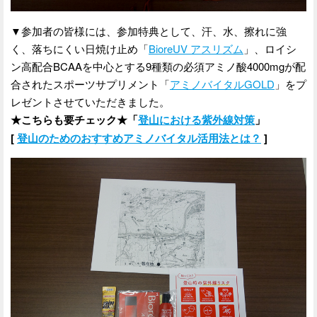
▼参加者の皆様には、参加特典として、汗、水、擦れに強
く、落ちにくい日焼け止め「
BioreUV アスリズム
」、ロイシ
ン高配合BCAAを中心とする9種類の必須アミノ酸4000mgが配
合されたスポーツサプリメント「
アミノバイタルGOLD
」をプ
レゼントさせていただきました。
★こちらも要チェック★「
登山における紫外線対策
」
[
登山のためのおすすめアミノバイタル活用法とは？
]