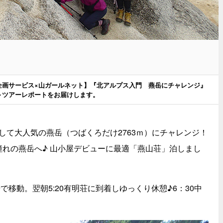
日企画サービス×山ガールネット】『北アルプス入門 燕岳にチャレンジ』
～ツアーレポートをお届けします。
して大人気の燕岳（つばくろだけ2763ｍ）にチャレンジ！
憧れの燕岳へ♪ 山小屋デビューに最適「燕山荘」泊しまし
で移動。翌朝5:20有明荘に到着しゆっくり休憩♪6：30中