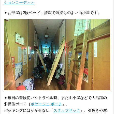
ションコーデ＞＞
▼お部屋は2段ベッド。清潔で気持ちのよい山小屋です。
▼毎日の普段使いやトラベル時、また山小屋などで大活躍の
多機能ポーチ［
ボヤージュ ポーチ
」。
パッキングにはかかせない「
スタッフサック
」。引裂きや摩