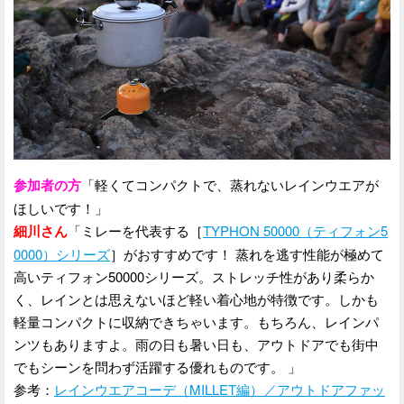
参加者の方
「軽くてコンパクトで、蒸れないレインウエアが
ほしいです！」
細川さん
「ミレーを代表する［
TYPHON 50000（ティフォン5
0000）シリーズ
］がおすすめです！ 蒸れを逃す性能が極めて
高いティフォン50000シリーズ。ストレッチ性があり柔らか
く、レインとは思えないほど軽い着心地が特徴です。しかも
軽量コンパクトに収納できちゃいます。もちろん、レインパ
ンツもありますよ。雨の日も暑い日も、アウトドアでも街中
でもシーンを問わず活躍する優れものです。 」
参考：
レインウエアコーデ（MILLET編）／アウトドアファッ