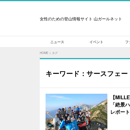
女性のための登山情報サイト 山ガールネット
ニュース
イベント
フ
HOME
>
タグ
キーワード：サースフェー
【MIL
「絶景ハ
レポート