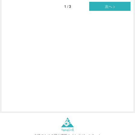
1 / 3
次へ >